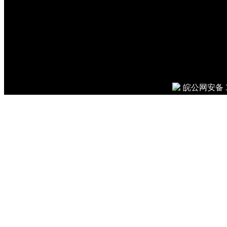
安徽吉鹏工程管理咨询有
© 2026
Done in 0.008 seco
皖公网安备 34