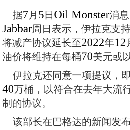
7
5
Oil Monster
据
月
日
消息
Jabbar
周日表示，伊拉克支
2022
12
将减产协议延长至
年
70
油价将维持在每桶
美元或
伊拉克还同意一项提议，
40
万桶，以符合在去年大流
制的协议。
该部长在巴格达的新闻发