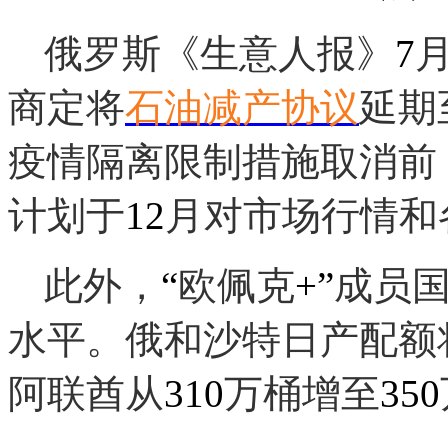
俄罗斯《生意人报》
7
商定将
石油减产协议
延期
疫情隔离限制措施取消前
计划于
12
月对市场行情和
此外，
“
欧佩克
+”
成员
水平。俄和沙特日产配额
阿联酋从
310
万桶增至
350