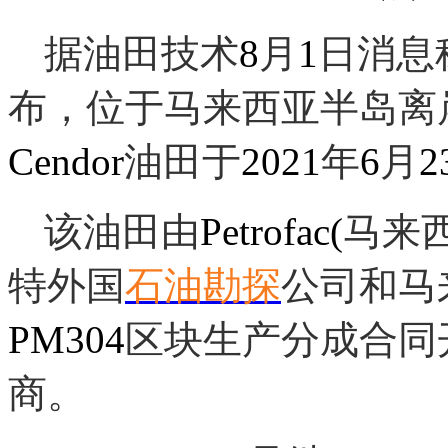
据油田技术
8
月
1
日消息
布，位于马来西亚半岛离
Cendor
油田于
2021
年
6
月
2
该油田由
Petrofac(
马来
特外国
石油勘探
公司和马
PM304
区块生产分成合同
商。